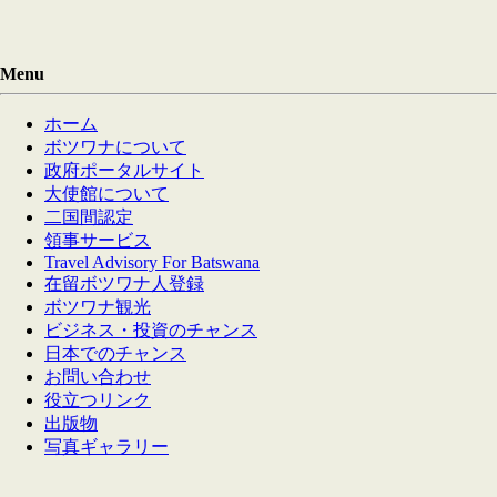
Menu
ホーム
ボツワナについて
政府ポータルサイト
大使館について
二国間認定
領事サービス
Travel Advisory For Batswana
在留ボツワナ人登録
ボツワナ観光
ビジネス・投資のチャンス
日本でのチャンス
お問い合わせ
役立つリンク
出版物
写真ギャラリー