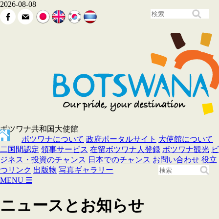
2026-08-08
ボツワナ共和国大使館
ボツワナについて
政府ポータルサイト
大使館について
二国間認定
領事サービス
在留ボツワナ人登録
ボツワナ観光
ビ
ジネス・投資のチャンス
日本でのチャンス
お問い合わせ
役立
つリンク
出版物
写真ギャラリー
MENU
☰
ニュースとお知らせ