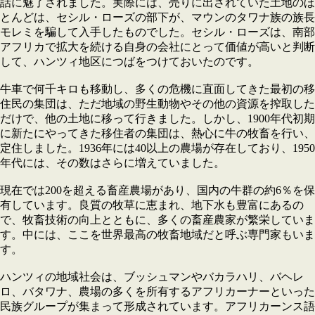
話に魅了されました。実際には、売りに出されていた土地のほ
とんどは、セシル・ローズの部下が、マウンのタワナ族の族長
モレミを騙して入手したものでした。セシル・ローズは、南部
アフリカで拡大を続ける自身の会社にとって価値が高いと判断
して、ハンツィ地区につばをつけておいたのです。
牛車で何千キロも移動し、多くの危機に直面してきた最初の移
住民の集団は、ただ地域の野生動物やその他の資源を搾取した
だけで、他の土地に移って行きました。しかし、1900年代初期
に新たにやってきた移住者の集団は、熱心に牛の牧畜を行い、
定住しました。1936年には40以上の農場が存在しており、1950
年代には、その数はさらに増えていました。
現在では200を超える畜産農場があり、国内の牛群の約6％を保
有しています。良質の牧草に恵まれ、地下水も豊富にあるの
で、牧畜技術の向上とともに、多くの畜産農家が繁栄していま
す。中には、ここを世界最高の牧畜地域だと呼ぶ専門家もいま
す。
ハンツィの地域社会は、ブッシュマンやバカラハリ、バヘレ
ロ、バタワナ、農場の多くを所有するアフリカーナーといった
民族グループが集まって形成されています。アフリカーンス語