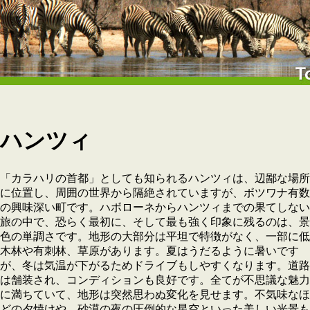
ハンツィ
「カラハリの首都」としても知られるハンツィは、辺鄙な場所
に位置し、周囲の世界から隔絶されていますが、ボツワナ有数
の興味深い町です。ハボローネからハンツィまでの果てしない
旅の中で、恐らく最初に、そして最も強く印象に残るのは、景
色の単調さです。地形の大部分は平坦で特徴がなく、一部に低
木林や有刺林、草原があります。夏はうだるように暑いです
が、冬は気温が下がるためドライブもしやすくなります。道路
は舗装され、コンディションも良好です。全てが不思議な魅力
に満ちていて、地形は突然思わぬ変化を見せます。不気味なほ
どの夕焼けや、砂漠の夜の圧倒的な星空といった美しい光景も