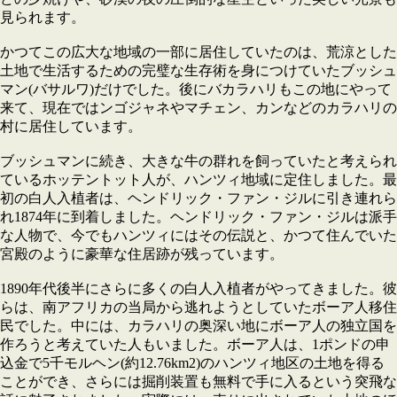
見られます。
かつてこの広大な地域の一部に居住していたのは、荒涼とした
土地で生活するための完璧な生存術を身につけていたブッシュ
マン(バサルワ)だけでした。後にバカラハリもこの地にやって
来て、現在ではンゴジャネやマチェン、カンなどのカラハリの
村に居住しています。
ブッシュマンに続き、大きな牛の群れを飼っていたと考えられ
ているホッテントット人が、ハンツィ地域に定住しました。最
初の白人入植者は、ヘンドリック・ファン・ジルに引き連れら
れ1874年に到着しました。ヘンドリック・ファン・ジルは派手
な人物で、今でもハンツィにはその伝説と、かつて住んでいた
宮殿のように豪華な住居跡が残っています。
1890年代後半にさらに多くの白人入植者がやってきました。彼
らは、南アフリカの当局から逃れようとしていたボーア人移住
民でした。中には、カラハリの奥深い地にボーア人の独立国を
作ろうと考えていた人もいました。ボーア人は、1ポンドの申
込金で5千モルヘン(約12.76km2)のハンツィ地区の土地を得る
ことができ、さらには掘削装置も無料で手に入るという突飛な