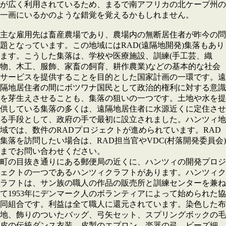
が広く利用されているため、まるで南アフリカの北ケープ州の
一画にいるかのような錯覚を覚えるかもしれません。
主な雇用先は畜産農場であり、農場内の無断居住者が昨今の問
題となっています。この地域にはRAD(遠隔地開発)集落もあり
ます。こうした集落は、学校や医療施設、訓練(手工芸、織
物、木工、服飾、家畜の飼育、耕作農業)などの基本的な社会
サービスを提供することを目的とした国家計画の一環です。遠
隔地居住者の間にボツワナ国民として政治的権利に対する意識
を芽生えさせることも、集落の狙いの一つです。土地や水を提
供している集落の多くは、遠隔地居住者に水源近くに定住させ
る手段として、政府の手で最初に設立されました。ハンツィ地
域では、数件のRADプロジェクトが進められています。RAD
集落を訪問したい場合は、RAD担当官やVDC(村落開発委員会)
までお問い合わせください。
町の目抜き通りにある郵便局の近くに、ハンツィの開発プロジ
ェクトの一つであるハンツィクラフトがあります。ハンツィク
ラフトは、サン族の職人の作品の販売所と訓練センターを兼ね
て1953年にデンマーク人のボランティアによって始められた協
同組合です。利益は全て職人に還元されています。染色した布
地、飾りのついたバッグ、弓矢セット、スプリングボックの毛
皮の伝統ダンス衣装、皮製のエプロン、楽器の弓、ビーズ細