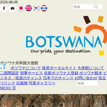
2026-08-08
ボツワナ共和国大使館
ボツワナについて
政府ポータルサイト
大使館について
二国間認定
領事サービス
在留ボツワナ人登録
ボツワナ観光
ビ
ジネス・投資のチャンス
日本でのチャンス
お問い合わせ
役立
つリンク
出版物
写真ギャラリー
MENU
☰