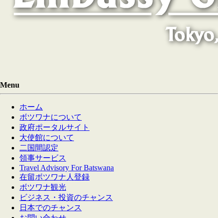
Menu
ホーム
ボツワナについて
政府ポータルサイト
大使館について
二国間認定
領事サービス
Travel Advisory For Batswana
在留ボツワナ人登録
ボツワナ観光
ビジネス・投資のチャンス
日本でのチャンス
お問い合わせ