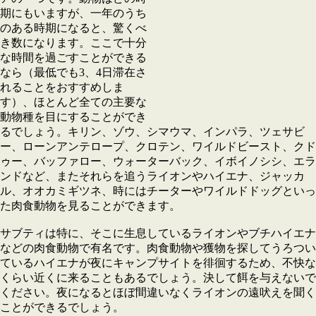
期にもいますが、一年のうち
のある時期になると、驚くべ
き数になります。ここで十分
な時間を過ごすことができる
なら（最低でも3、4日滞在さ
れることをおすすめしま
す）、ほとんど全ての主要な
動物種を目にすることができ
るでしょう。キリン、ゾウ、シマウマ、インパラ、ツェサビ
ー、ローンアンテロープ、クロテン、ワイルドビースト、クド
ゥー、バッファロー、ウォーターバック、イボイノシシ、エラ
ンドなど、またそれらを追うライオンやハイエナ、ジャッカ
ル、オオカミギツネ、時にはチーターやワイルドドッグといっ
た肉食動物を見ることができます。
サブティは特に、そこに生息しているライオンやブチハイエナ
などの肉食動物で有名です。肉食動物や獲物を探してうろつい
ているハイエナが夜にキャンプサイトを徘徊するため、不快な
くらい近くに来ることもあるでしょう。決して餌を与えないで
ください。夜になるとほぼ間違いなくライオンの遠吠えを聞く
ことができるでしょう。