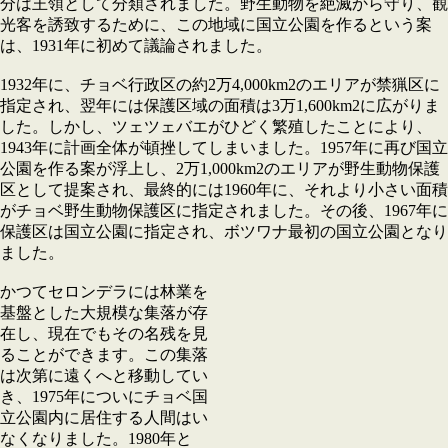
分は王領として分類されました。野生動物を絶滅から守り、観
光客を誘致するために、この地域に国立公園を作るという案
は、1931年に初めて議論されました。
1932年に、チョベ行政区の約2万4,000km2のエリアが禁猟区に
指定され、翌年には保護区域の面積は3万1,600km2に広がりま
した。しかし、ツェツェバエがひどく繁殖したことにより、
1943年に計画全体が頓挫してしまいました。1957年に再び国立
公園を作る案が浮上し、2万1,000km2のエリアが野生動物保護
区として提案され、最終的には1960年に、それより小さい面積
がチョベ野生動物保護区に指定されました。その後、1967年に
保護区は国立公園に指定され、ボツワナ最初の国立公園となり
ました。
かつてセロンデラには林業を
基盤とした大規模な集落が存
在し、現在でもその名残を見
ることができます。この集落
は次第に遠くへと移動してい
き、1975年についにチョベ国
立公園内に居住する人間はい
なくなりました。1980年と