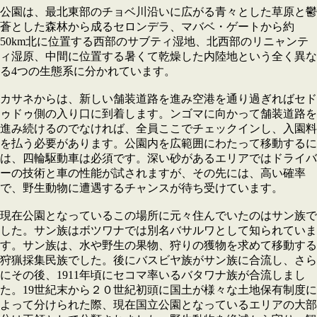
公園は、最北東部のチョベ川沿いに広がる青々とした草原と鬱
蒼とした森林から成るセロンデラ、マバベ・ゲートから約
50km北に位置する西部のサブティ湿地、北西部のリニャンテ
ィ湿原、中間に位置する暑くて乾燥した内陸地という全く異な
る4つの生態系に分かれています。
カサネからは、新しい舗装道路を進み空港を通り過ぎればセド
ゥドゥ側の入り口に到着します。ンゴマに向かって舗装道路を
進み続けるのでなければ、全員ここでチェックインし、入園料
を払う必要があります。公園内を広範囲にわたって移動するに
は、四輪駆動車は必須です。深い砂があるエリアではドライバ
ーの技術と車の性能が試されますが、その先には、高い確率
で、野生動物に遭遇するチャンスが待ち受けています。
現在公園となっているこの場所に元々住んでいたのはサン族で
した。サン族はボツワナでは別名バサルワとして知られていま
す。サン族は、水や野生の果物、狩りの獲物を求めて移動する
狩猟採集民族でした。後にバスビヤ族がサン族に合流し、さら
にその後、1911年頃にセコマ率いるバタワナ族が合流しまし
た。19世紀末から２０世紀初頭に国土が様々な土地保有制度に
よって分けられた際、現在国立公園となっているエリアの大部