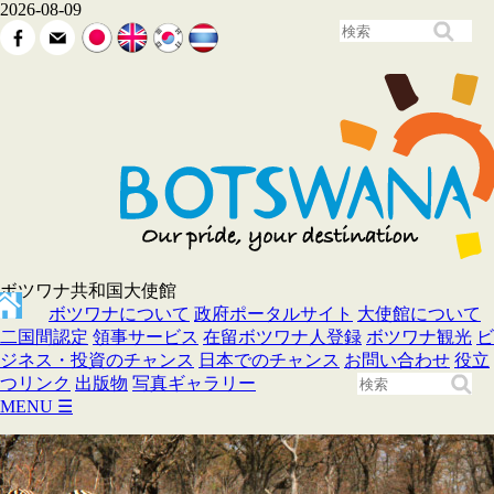
2026-08-09
ボツワナ共和国大使館
ボツワナについて
政府ポータルサイト
大使館について
二国間認定
領事サービス
在留ボツワナ人登録
ボツワナ観光
ビ
ジネス・投資のチャンス
日本でのチャンス
お問い合わせ
役立
つリンク
出版物
写真ギャラリー
MENU
☰