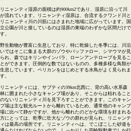
リニャンティ湿原の面積は約900km2であり、湿原に沿って川
が流れています。リニャンティ湿原は、合流するクワンド川と
リニャンティ川の川筋にはさまれた地域に広がっています。国
立公園が川と接しているのは湿原の東端のわずかな区間だけで
す。
野生動物が豊富に生息しており、特に乾燥した冬季には、川沿
いではそこに集まる大群のゾウやバッファロー、シマウマが見
られ、森ではキリンやインパラ、ローンアンテロープを見るこ
とができます。圧倒的な数ではないものの、多種多様な鳥類が
生息しています。ペリカンをはじめとする水鳥がよく見られま
す。
リニャンティには、サブティの39km北西に、背の高い水系森
林に囲まれた小さなキャンプ場があり、そこからは枯れること
のないリニャンティ川を見下ろすことができます。このキャン
プ場は主な観光ルートから離れているため、通常他のキャンプ
場に比べて静かですが、他から離れたのどかな環境を好まれる
方にとっては、乾季に壮大なゾウの群れが見られ、リニャンテ
ィは最高の場所です。リニャンティへは、でこぼこした砂道を
通らなければならないので、しっかりした四輪駆動車でしか行