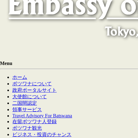
Menu
ホーム
ボツワナについて
政府ポータルサイト
大使館について
二国間認定
領事サービス
Travel Advisory For Batswana
在留ボツワナ人登録
ボツワナ観光
ビジネス・投資のチャンス