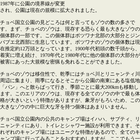
1987年に公園の境界線が変更
され、公園は現在の規模に拡大されました。
チョベ国立公園の見どころは何と言ってもゾウの数の多さで
す。まず、チョベのゾウは、現存する恐らく最も大きなゾウの
個体群の一部です。この個体群はボツワナ北部の大部分とジン
バブエ北西部に生息しています。ボツワナのゾウの個体数は現
在推定約12万頭となっています。1900年代初頭の数千頭から、
着実に増え続け、1970年代と1980年代に他の個体群の大部分が
被害にあった大規模な密猟も免れることができました。
チョベのゾウは移住性で、乾季にはチョベ川とリニャンティ川
周辺に集まり、雨季になるとそこから公園の南東にある塩低地
「パン」へと散らばって行き、季節ごとに最大200kmも移動し
ます。このエリアのゾウは、現存する全てのゾウの中で最も体
格が大きいという特徴がありますが、象牙がもろいため、この
大きなゾウの中に巨大な牙を持つ個体はあまりいません。
チョベ国立公園内の公共のキャンプ場はイハハ、サブティ、リ
ニャンティにあり、トイレとシャワー施設が利用できます。そ
れぞれのキャンプ場にはユニークな特徴があるので、全てのキ
ャンプ場に行ってみることをおすすめしますが、ここでもう一