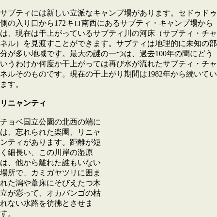
サブティには新しい立派なキャンプ場があります。セドゥドゥ
側の入り口から172キロ南西にあるサブティ・キャンプ場から
は、現在は干上がっているサブティ川の河床（サブティ・チャ
ネル）を見渡すことができます。サブティは地理的に未知の部
分が多い地域です。最大の謎の一つは、過去100年の間にどう
いうわけか何度か干上がっては再び水が流れたサブティ・チャ
ネルそのものです。現在の干上がり期間は1982年から続いてい
ます。
リニャンティ
チョベ国立公園の北西の端に
は、忘れられた楽園、リニャ
ンティがあります。距離が短
く細長い、この川岸の湿原
は、他から離れた誰もいない
場所で、カミガヤツリに囲ま
れた潟や葦床にそびえたつ木
立が彩って、オカバンゴの枯
れない水路を彷彿とさせま
す。