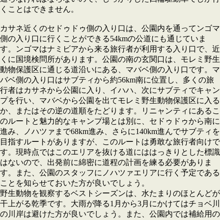
くことはできません。
カサネ近くのセドゥドゥ側の入り口は、公園内を通ってンゴマ
側の入り口に行くことができる54kmの公道にも通じていま
す。ンゴマはナミビアから来る旅行者が利用する入り口で、近
くに国境検問所があります。公園の南の玄関口は、モレミ野生
動物保護区に通じる道沿いにある、マバベ側の入り口です。マ
バベ側の入り口はサブティから約56km南に位置し、多くの旅
行者はカサネから公園に入り、イハハ、次にサブティでキャン
プを行い、マバベから公園を出てモレミ野生動物保護区に入る
か、またはその逆の道順をたどります。リニャンティにあるこ
のルートと魅力的なキャンプ場とは別に、セドゥドゥから南に
進み、ノハツァまで68km進み、さらに140km進んでサブティを
目指すルートがありますが、このルートは勇敢な旅行者向けで
す。現時点ではこのエリアを抜ける道にははっきりとした標識
はないので、出発前に綿密に道程の計画を練る必要がありま
す。また、公園のスタッフにノハツァエリアに行く予定である
ことを知らせておいた方が良いでしょう。
野生動物を観察するベストシーズンは、水たまりのほとんどが
干上がる乾季です。大雨が降る1月から3月にかけてはチョベ川
の川岸は避けた方が良いでしょう。また、公園内では補給用の