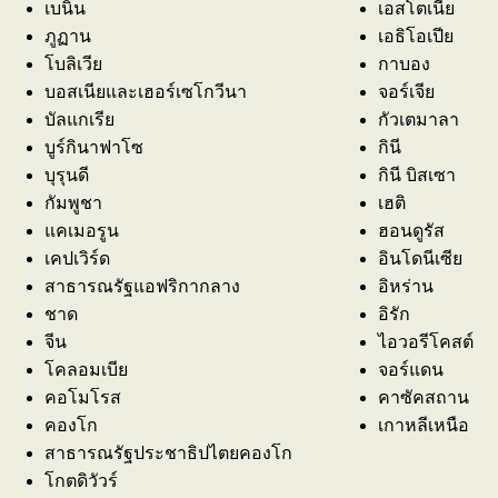
เบนิน
เอสโตเนีย
ภูฏาน
เอธิโอเปีย
โบลิเวีย
กาบอง
บอสเนียและเฮอร์เซโกวีนา
จอร์เจีย
บัลแกเรีย
กัวเตมาลา
บูร์กินาฟาโซ
กินี
บุรุนดี
กินี บิสเซา
กัมพูชา
เฮติ
แคเมอรูน
ฮอนดูรัส
เคปเวิร์ด
อินโดนีเซีย
สาธารณรัฐแอฟริกากลาง
อิหร่าน
ชาด
อิรัก
จีน
ไอวอรีโคสต์
โคลอมเบีย
จอร์แดน
คอโมโรส
คาซัคสถาน
คองโก
เกาหลีเหนือ
สาธารณรัฐประชาธิปไตยคองโก
โกตดิวัวร์