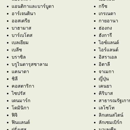
แอนติกาและบาร์บูดา
กรีซ
อาร์เจนตินา
เกรเนดา
ออสเตรีย
กายอานา
บาฮามาส
ฮ่องกง
บาร์เบโดส
ฮังการี
เบลเยียม
ไอซ์แลนด์
เบลีซ
ไอร์แลนด์
บราซิล
อิสราเอล
บรูไนดารุสซาลาม
อิตาลี
แคนาดา
จาเมกา
ชิลี
ญี่ปุ่น
คอสตาริกา
เคนยา
ไซปรัส
คิริบาส
เดนมาร์ก
สาธารณรัฐเกา
โดมินิกา
เลโซโท
ฟิจิ
ลิกเตนสไตน์
ฟินแลนด์
ลักเซมเบิร์ก
ฝรั่งเศส
มาเลเซีย