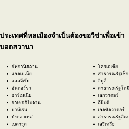
ประเทศที่พลเมืองจำเป็นต้องขอวีซ่าเพื่อเข้า
บอตสวานา
อัฟกานิสถาน
โครเอเชีย
แอลเบเนีย
สาธารณรัฐเช็ก
แอลจีเรีย
จิบูตี
อันดอร์รา
สาธารณรัฐโดมิ
อาร์เมเนีย
เอกวาดอร์
อาเซอร์ไบจาน
อียิปต์
บาห์เรน
เอลซัลวาดอร์
บังกลาเทศ
สาธารณรัฐอิเคว
เบลารุส
เอริเทรีย