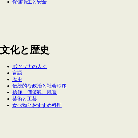
保健衛生と安全
文化と歴史
ボツワナの人々
言語
歴史
伝統的な政治と社会秩序
信仰、価値観、風習
芸術と工芸
食べ物とおすすめ料理