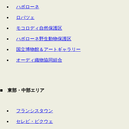
ハボローネ
ロバツェ
モコロディ自然保護区
ハボローネ野生動物保護区
国立博物館＆アートギャラリー
オーディ織物協同組合
■ 東部・中部エリア
フランシスタウン
セレビ・ピクウェ