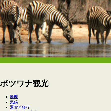
ボツワナ観光
地理
気候
通貨と銀行