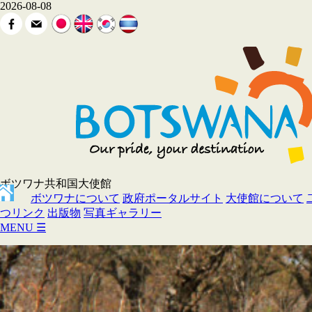
2026-08-08
ボツワナ共和国大使館
ボツワナについて
政府ポータルサイト
大使館について
つリンク
出版物
写真ギャラリー
MENU
☰