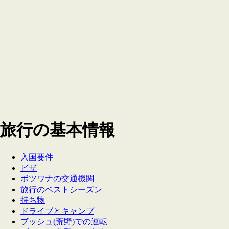
旅行の基本情報
入国要件
ビザ
ボツワナの交通機関
旅行のベストシーズン
持ち物
ドライブとキャンプ
ブッシュ(荒野)での運転