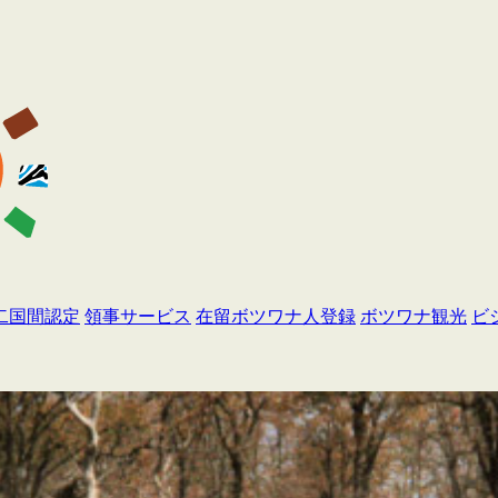
二国間認定
領事サービス
在留ボツワナ人登録
ボツワナ観光
ビ